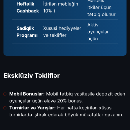
Həftəlik
Həftəlik
İtirilən məbləğin
itkilər üçün
Cashback
10%-i
tətbiq olunur
Aktiv
Sadiqlik
Xüsusi hədiyyələr
oyunçular
Proqramı
və təkliflər
üçün
Eksklüziv Təkliflər
Mobil Bonuslar:
Mobil tətbiq vasitəsilə depozit edən
oyunçular üçün əlavə 20% bonus.
Turnirlər və Yarışlar:
Hər həftə keçirilən xüsusi
turnirlərdə iştirak edərək böyük mükafatlar qazanın.