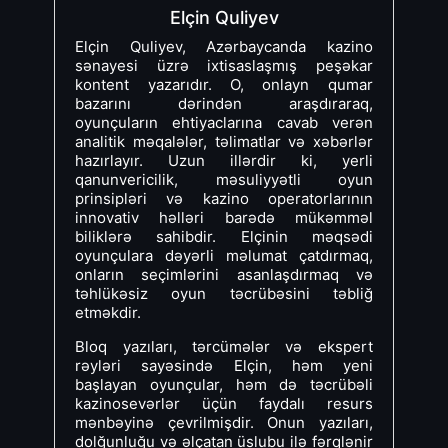
Elçin Quliyev
Elçin Quliyev, Azərbaycanda kazino
sənayesi üzrə ixtisaslaşmış peşəkar
kontent yazarıdır. O, onlayn qumar
bazarını dərindən araşdıraraq,
oyunçuların ehtiyaclarına cavab verən
analitik məqalələr, təlimatlar və xəbərlər
hazırlayır. Uzun illərdir ki, yerli
qanunvericilik, məsuliyyətli oyun
prinsipləri və kazino operatorlarının
innovativ həlləri barədə mükəmməl
biliklərə sahibdir. Elçinin məqsədi
oyunçulara dəyərli məlumat çatdırmaq,
onların seçimlərini asanlaşdırmaq və
təhlükəsiz oyun təcrübəsini təbliğ
etməkdir.
Bloq yazıları, tərcümələr və ekspert
rəyləri sayəsində Elçin, həm yeni
başlayan oyunçular, həm də təcrübəli
kazinosevərlər üçün faydalı resurs
mənbəyinə çevrilmişdir. Onun yazıları,
dolğunluğu və əlçatan üslubu ilə fərqlənir