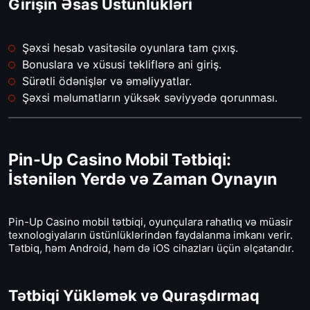
Girişin Əsas Üstünlükləri
Şəxsi hesab vasitəsilə oyunlara tam çıxış.
Bonuslara və xüsusi təkliflərə ani giriş.
Sürətli ödənişlər və əməliyyatlar.
Şəxsi məlumatların yüksək səviyyədə qorunması.
Pin-Up Casino Mobil Tətbiqi:
İstənilən Yerdə və Zaman Oynayın
Pin-Up Casino mobil tətbiqi, oyunçulara rahatlıq və müasir
texnologiyaların üstünlüklərindən faydalanma imkanı verir.
Tətbiq, həm Android, həm də iOS cihazları üçün əlçatandır.
Tətbiqi Yükləmək və Quraşdırmaq