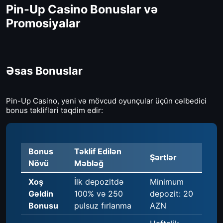
Pin-Up Casino Bonuslar və
Promosiyalar
Əsas Bonuslar
Pin-Up Casino, yeni və mövcud oyunçular üçün cəlbedici
bonus təklifləri təqdim edir:
Bonus
Təklif Edilən
Şərtlər
Növü
Məbləğ
Xoş
İlk depozitdə
Minimum
Gəldin
100% və 250
depozit: 20
Bonusu
pulsuz fırlanma
AZN