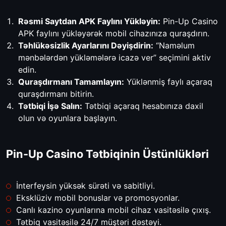
Rəsmi Saytdan APK Faylını Yükləyin:
Pin-Up Casino
APK faylını yükləyərək mobil cihazınıza quraşdırın.
Təhlükəsizlik Ayarlarını Dəyişdirin:
“Naməlum
mənbələrdən yükləmələrə icazə ver” seçimini aktiv
edin.
Quraşdırmanı Tamamlayın:
Yüklənmiş faylı açaraq
quraşdırmanı bitirin.
Tətbiqi İşə Salın:
Tətbiqi açaraq hesabınıza daxil
olun və oyunlara başlayın.
Pin-Up Casino Tətbiqinin Üstünlükləri
İnterfeysin yüksək sürəti və sabitliyi.
Eksklüziv mobil bonuslar və promosyonlar.
Canlı kazino oyunlarına mobil cihaz vasitəsilə çıxış.
Tətbiq vasitəsilə 24/7 müştəri dəstəyi.